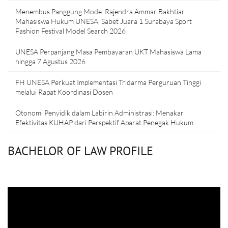
Menembus Panggung Mode: Rajendra Ammar Bakhtiar,
Mahasiswa Hukum UNESA, Sabet Juara 1 Surabaya Sport
Fashion Festival Model Search 2026
UNESA Perpanjang Masa Pembayaran UKT Mahasiswa Lama
hingga 7 Agustus 2026
FH UNESA Perkuat Implementasi Tridarma Perguruan Tinggi
melalui Rapat Koordinasi Dosen
Otonomi Penyidik dalam Labirin Administrasi: Menakar
Efektivitas KUHAP dari Perspektif Aparat Penegak Hukum
BACHELOR OF LAW PROFILE