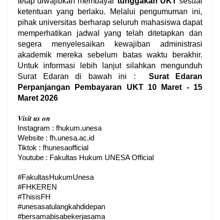
tetap diwajibkan membayar
tunggakan UKT
sesuai
ketentuan yang berlaku.
Melalui pengumuman ini,
pihak universitas berharap seluruh mahasiswa dapat
memperhatikan jadwal yang telah ditetapkan dan
segera menyelesaikan kewajiban administrasi
akademik mereka sebelum batas waktu berakhir.
Untuk informasi lebih lanjut silahkan mengunduh
Surat Edaran di bawah ini :
Surat Edaran
Perpanjangan Pembayaran UKT 10 Maret - 15
Maret 2026
𝑽𝒊𝒔𝒊𝒕 𝒖𝒔 𝒐𝒏
Instagram : fhukum.unesa
Website : fh.unesa.ac.id
Tiktok : fhunesaofficial
Youtube : Fakultas Hukum UNESA Official

#FakultasHukumUnesa
#FHKEREN
#ThisisFH
#unesasatulangkahdidepan