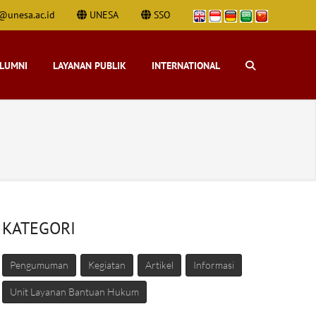
@unesa.ac.id
UNESA
SSO
ALUMNI
LAYANAN PUBLIK
INTERNATIONAL
KATEGORI
Pengumuman
Kegiatan
Artikel
Informasi
Unit Layanan Bantuan Hukum