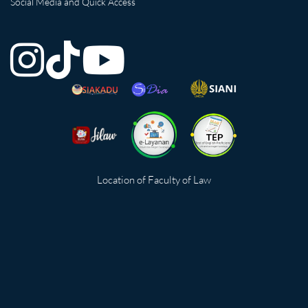
Social Media and Quick Access
Location of Faculty of Law