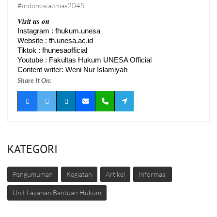
#indonesiaemas2045
𝑽𝒊𝒔𝒊𝒕 𝒖𝒔 𝒐𝒏
Instagram : fhukum.unesa
Website : fh.unesa.ac.id
Tiktok : fhunesaofficial
Content writer: Weni Nur Islamiyah
Share It On:
KATEGORI
Pengumuman
Kegiatan
Artikel
Informasi
Unit Layanan Bantuan Hukum