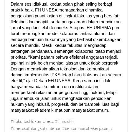
Dalam sesi diskusi, kedua belah pihak saling berbagi
praktik baik. FH UNESA memaparkan dinamika
pengelolaan pusat kajian di tingkat fakultas yang bersifat
fleksibel dan adaptif, serta pengalaman dalam mendirikan
jurnal yang kini telah terindeks Scopus. FH UNISMA pun
turut membagikan model kolaborasi antara alumni dan
lembaga bantuan hukumnya yang berhasil dikembangkan
secara mandiri.
Meski kedua fakultas menghadapi
tantangan pendanaan, semangat kolaborasi tetap menjadi
prioritas. “Kami paham bahwa efisiensi anggaran terjadi,
tapi hal ini tak boleh menjadi alasan untuk tidak bergerak.
Dengan memaksimalkan teknologi dan komunikasi
daring, implementasi PKS tetap bisa dilaksanakan secara
efektif,” ujar Dekan FH UNESA.
Kerja sama ini tidak
hanya menandai komitmen dua institusi dalam
memperkuat relasi antar perguruan tinggi hukum, tetapi
juga membuka jalan untuk menghadirkan pendidikan
hukum yang inklusif, progresif, dan berdampak luas bagi
masyarakat akademik maupun masyarakat umum.
#FakultasHukumUnesa
#ThisisFH
#unesasatulangkahdidepan
#bersamabisabekerjasama