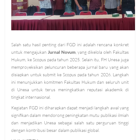
Salah satu hasil penting dari FGD ini adalah rencana konkret
untuk mengajukan
Jurnal Novum
, yang dikelola oleh Fakultas
Hukum, ke Scopus pada tahun 2025. Selain itu, FH Unesa juga
memproyeksikan peluncuran beberapa jurnal baru yang akan
disiapkan untuk submit ke Scopus pada tahun 2026. Langkah
ini menunjukkan komitmen Fakultas Hukum dan seluruh unit
di Unesa untuk terus meningkatkan reputasi akademik di
tingkat internasional.
Kegiatan FGD ini diharapkan dapat menjadi langkah awal yang
signifikan dalam mendorong peningkatan mutu publikasi ilmiah
dan menjadikan Unesa sebagai salah satu perguruan tinggi
dengan kontribusi besar dalam publikasi global.