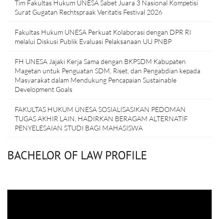
Tim Fakultas Hukum UNESA Sabet Juara 3 Nasional Kompetisi
Surat Gugatan Rechtspraak Veritatis Festival 2026
Fakultas Hukum UNESA Perkuat Kolaborasi dengan DPR RI
melalui Diskusi Publik Evaluasi Pelaksanaan UU PNBP
FH UNESA Jajaki Kerja Sama dengan BKPSDM Kabupaten
Magetan untuk Penguatan SDM, Riset, dan Pengabdian kepada
Masyarakat dalam Mendukung Pencapaian Sustainable
Development Goals
FAKULTAS HUKUM UNESA SOSIALISASIKAN PEDOMAN
TUGAS AKHIR LAIN, HADIRKAN BERAGAM ALTERNATIF
PENYELESAIAN STUDI BAGI MAHASISWA
BACHELOR OF LAW PROFILE