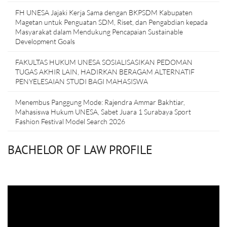
FH UNESA Jajaki Kerja Sama dengan BKPSDM Kabupaten
Magetan untuk Penguatan SDM, Riset, dan Pengabdian kepada
Masyarakat dalam Mendukung Pencapaian Sustainable
Development Goals
FAKULTAS HUKUM UNESA SOSIALISASIKAN PEDOMAN
TUGAS AKHIR LAIN, HADIRKAN BERAGAM ALTERNATIF
PENYELESAIAN STUDI BAGI MAHASISWA
Menembus Panggung Mode: Rajendra Ammar Bakhtiar,
Mahasiswa Hukum UNESA, Sabet Juara 1 Surabaya Sport
Fashion Festival Model Search 2026
BACHELOR OF LAW PROFILE