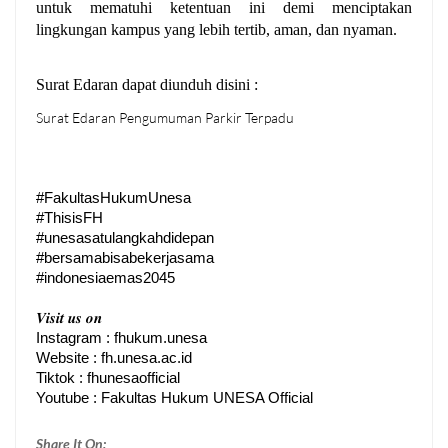
untuk mematuhi ketentuan ini demi menciptakan 
lingkungan kampus yang lebih tertib, aman, dan nyaman.
Surat Edaran dapat diunduh disini :
Surat Edaran Pengumuman Parkir Terpadu
#FakultasHukumUnesa
#ThisisFH
#unesasatulangkahdidepan
#bersamabisabekerjasama
#indonesiaemas2045
𝑽𝒊𝒔𝒊𝒕 𝒖𝒔 𝒐𝒏
Instagram : fhukum.unesa
Website : fh.unesa.ac.id
Youtube : Fakultas Hukum UNESA Official
Share It On: